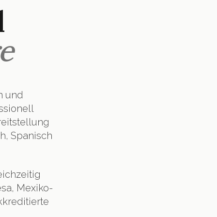
l
e
n und
ssionell
eitstellung
h, Spanisch
ichzeitig
sa, Mexiko-
kkreditierte